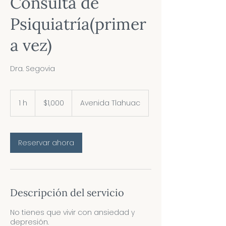
Consulta de
Psiquiatría(primer
a vez)
Dra. Segovia
1,000
pesos
1 h
1
$1,000
Avenida Tlahuac
mexicanos
Reservar ahora
Descripción del servicio
No tienes que vivir con ansiedad y
depresión.