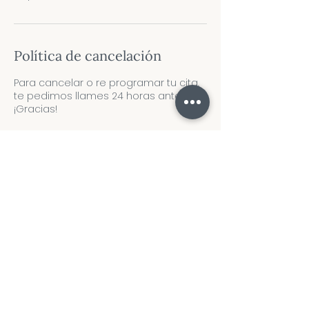
Política de cancelación
Para cancelar o re programar tu cita,
te pedimos llames 24 horas antes
¡Gracias!
Datos de contacto
Clínicas del Carmen, Avenida Tlahuac,
Santa Ana Poniente, Mexico City, CDMX,
Mexico
5573915350
spc.adm.2@gmail.com