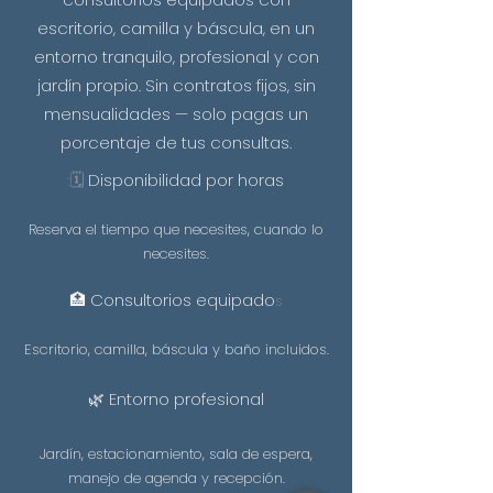
escritorio, camilla y báscula, en un
entorno tranquilo, profesional y con
jardín propio. Sin contratos fijos, sin
mensualidades — solo pagas un
porcentaje de tus consultas.
🗓️
Disponibilidad por horas
:
Reserva el tiempo que necesites, cuando lo
necesites.
🏥 Consultorios equipado
s
Escritorio, camilla, báscula y baño incluidos.
🌿 Entorno profesional
Jardín, estacionamiento, sala de espera,
manejo de agenda y recepción.