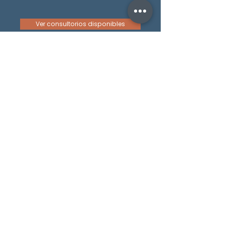
Ver consultorios disponibles
¿Listo para agendar tu
consulta?
Elige tu especialidad, selecciona al
especialista y reserva tu cita en línea en
menos de 2 minutos.
Agendar ahora
Llamar
WhatsApp