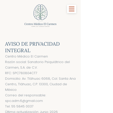
AVISO DE PRIVACIDAD
INTEGRAL
Centro Médico El Carmen
Razón social: Sanatorio Psiquiátrico del
Carmen, S.A. de C.V.
RFC: SPC780804CT7
Domicilio: Av. Tláhuac 6068, Col. Santa Ana
Centro, Tláhuac, C.P. 13300, Ciudad de
México
Correo del responsable:
spc.adm.6@gmail.com
Tel.
55 5845 0037
Última actualización: Junio 2026