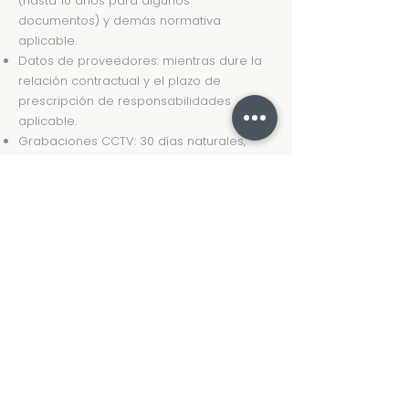
(hasta 10 años para algunos
documentos) y demás normativa
aplicable.
Datos de proveedores: mientras dure la
relación contractual y el plazo de
prescripción de responsabilidades
aplicable.
Grabaciones CCTV: 30 días naturales,
salvo que exista una denuncia o
investigación que justifique mayor plazo.
Datos de visitantes: 1 año.
Transcurridos los plazos de conservación,
los datos serán bloqueados y
posteriormente suprimidos de forma
segura e irreversible.
IX. Medidas de seguridad
El Carmen implementa medidas de
seguridad administrativas, técnicas y
físicas para proteger sus datos
personales contra daño, pérdida,
alteración, destrucción o acceso no