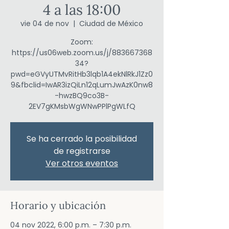
4 a las 18:00
vie 04 de nov
  |  
Ciudad de México
Zoom:
https://us06web.zoom.us/j/883667368
34?
pwd=eGVyUTMvRitHb3lqb1A4ekNlRkJ1Zz0
9&fbclid=IwAR3izQiLn12qLumJwAzK0nw8
-hwzBQ9co3B-
2EV7gKMsbWgWNwPPlPgWLfQ
Se ha cerrado la posibilidad
de registrarse
Ver otros eventos
Horario y ubicación
04 nov 2022, 6:00 p.m. – 7:30 p.m.