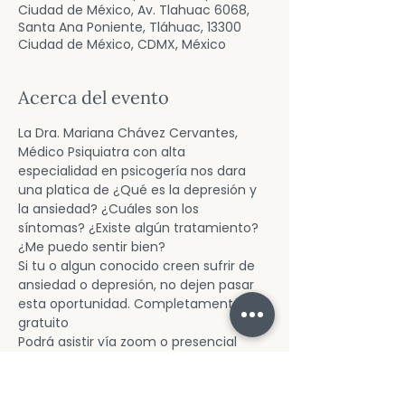
Ciudad de México, Av. Tlahuac 6068,
Santa Ana Poniente, Tláhuac, 13300
Ciudad de México, CDMX, México
Acerca del evento
La Dra. Mariana Chávez Cervantes, 
Médico Psiquiatra con alta 
especialidad en psicogería nos dara 
una platica de ¿Qué es la depresión y 
la ansiedad? ¿Cuáles son los 
síntomas? ¿Existe algún tratamiento? 
¿Me puedo sentir bien?
Si tu o algun conocido creen sufrir de 
ansiedad o depresión, no dejen pasar 
esta oportunidad. Completamente 
gratuito
Podrá asistir vía zoom o presencial
Para zoom la liga es: 
https://us06web.zoom.us/j/883667368
34?