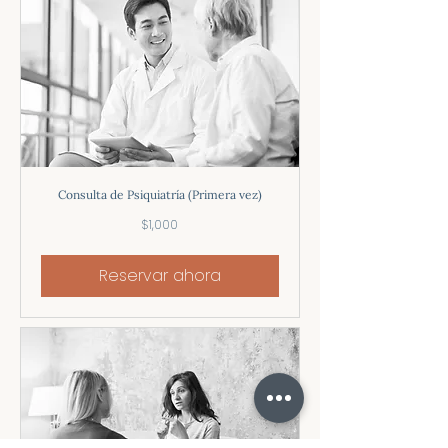
Consulta de Psiquiatría (Primera vez)
1,000
$1,000
pesos
mexicanos
Reservar ahora