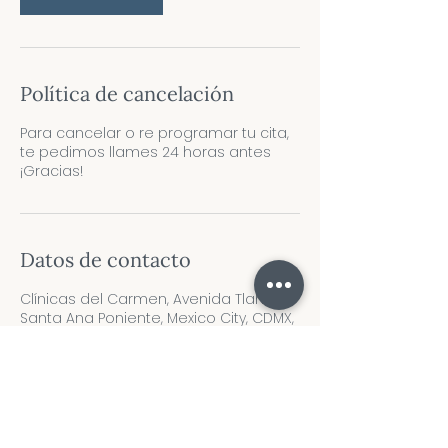
n
Política de cancelación
Para cancelar o re programar tu cita,
te pedimos llames 24 horas antes
¡Gracias!
Datos de contacto
Clínicas del Carmen, Avenida Tlahuac,
Santa Ana Poniente, Mexico City, CDMX,
Mexico
5573915350
spc.adm.2@gmail.com