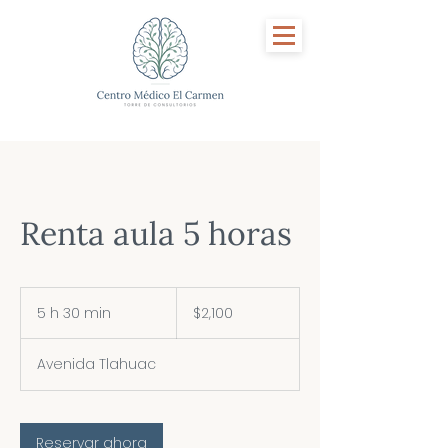
Renta aula 5 horas
2,100
pesos
5 h 30 min
5
$2,100
mexicanos
h
Avenida Tlahuac
3
0
m
Reservar ahora
i