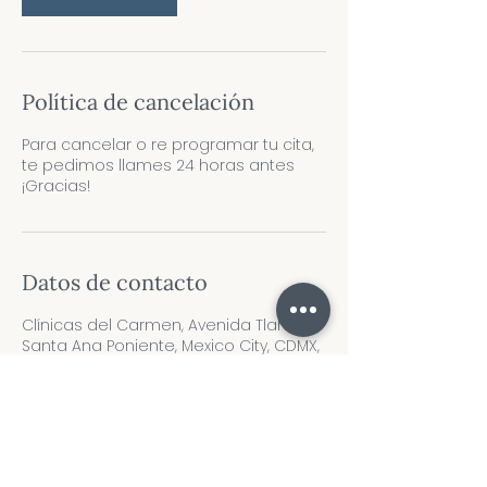
n
Política de cancelación
Para cancelar o re programar tu cita,
te pedimos llames 24 horas antes
¡Gracias!
Datos de contacto
Clínicas del Carmen, Avenida Tlahuac,
Santa Ana Poniente, Mexico City, CDMX,
Mexico
5573915350
spc.adm.2@gmail.com