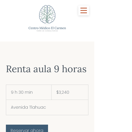
Renta aula 9 horas
3,240
pesos
9 h 30 min
9
$3,240
mexicanos
h
Avenida Tlahuac
3
0
m
Reservar ahora
i